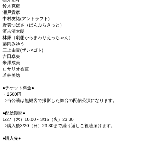
鈴木克彦
瀬戸貴彦
中村友祐(アントラフト)
野表つばさ（ぱんぷらきっと）
濱吉清太朗
林廉（劇想からまわりえっちゃん）
藤岡みゆう
三上由貴(ザレ×ゴト)
吉田卓央
米澤成美
ロサリオ香蓮
若林美聡
●チケット料金●
・2500円
⇒当公演は無観客で撮影した舞台の配信公演になります。
●配信期間●
1/27（木）10:00～3/15（火）23:30
⇒購入後3/20（日）23:30まで繰り返しご視聴頂けます。
●購入先●