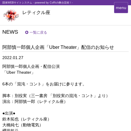
団体WEBサイトシステム - powered by
CoRich舞台芸術！-
T
menu
レティクル座
o
g
g
l
NEWS
一覧に戻る
e
n
阿部慎一郎個人企画「Uber Theater」配信のお知らせ
a
v
2022.01.27
i
g
阿部慎一郎個人企画・配信公演
a
「Uber Theater」
t
i
6本の「混沌・コント」をお届けに参ります。
o
n
脚本：別役実（三一書房 「別役実の混沌・コント」より）
演出：阿部慎一郎（レティクル座）
●出演●
鈴木拓也（レティクル座）
大橋純七（動物電気）
櫻井拓斗