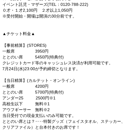
イベント託児・マザーズ(TEL：0120-788-222)
０才・１才2,100円 ２才以上1,050円
※受付開始・開場は開演の30分前です。
▲チケット料金▲
【事前精算】(STORES)
一般席 3950円
ととのい席 5450円(特典付)
クレジットカード等のキャッシュレス決済が利用可能です。
7月24日(水)23:00が予約締切となります。
【当日精算】(カルテット・オンライン)
一般席 4200円
ととのい席 5700円(特典付)
アンダー25 2500円※1
高校生以下 無料※1
アウフギーサー 無料※2
当日受付での現金支払いのみ可能です。
ととのい席とは？‥‥特製グッズ（フェイスタオル、ステッカー、
クリアファイル）と台本付きのお席です！