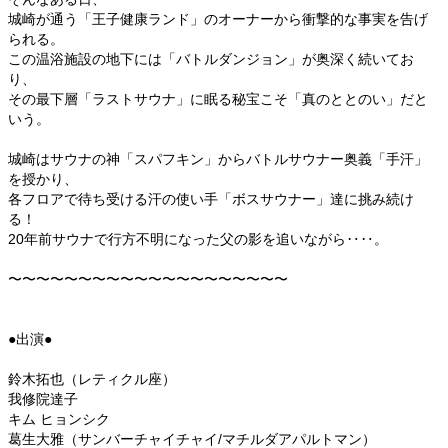
城崎が通う「王子健康ランド」のオーナーから衝撃的な事実を告げ
られる。
この温浴施設の地下には「バトルダンジョン」が奥深く続いてお
り、
その最下層「ラストサウナ」に眠る秘宝こそ「真のととのい」だと
いう。
城崎はサウナの神「スパフキン」からバトルサウナー奥義「手汗」
を授かり、
各フロアで待ち受ける汗の使い手「ボスサウナー」達に挑み続け
る！
20年前サウナで行方不明になった父の影を追いながら‥‥。
〜〜〜〜〜〜〜〜〜〜〜〜〜〜〜〜〜〜〜〜
●出演●
鈴木拓也（レティクル座）
我修院達子
キム ヒョンシク
葛生大雅（サンバーチャイチャイ/マチルダアパルトマン）