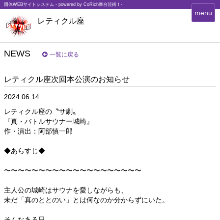
団体WEBサイトシステム - powered by
CoRich舞台芸術！-
T
menu
レティクル座
o
g
g
l
NEWS
一覧に戻る
e
n
レティクル座次回本公演のお知らせ
a
v
2024.06.14
i
g
レティクル座の〝サ劇〟
a
『真・バトルサウナー城崎』
t
作・演出：阿部慎一郎
i
o
◆あらすじ◆
n
〜〜〜〜〜〜〜〜〜〜〜〜〜〜〜〜〜〜〜〜
主人公の城崎はサウナを愛しながらも、
未だ「真のととのい」とは何なのか分からずにいた。
そんなある日、