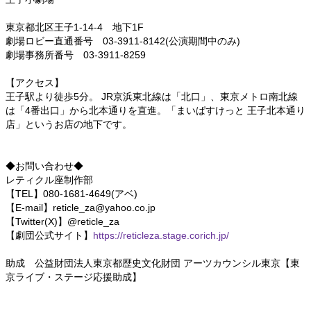
東京都北区王子1-14-4 地下1F
劇場ロビー直通番号 03‐3911‐8142(公演期間中のみ)
劇場事務所番号 03-3911-8259
【アクセス】
王子駅より徒歩5分。 JR京浜東北線は「北口」、東京メトロ南北線
は「4番出口」から北本通りを直進。「まいばすけっと 王子北本通り
店」というお店の地下です。
◆お問い合わせ◆
レティクル座制作部
【TEL】080-1681-4649(アベ)
【E-mail】reticle_za@yahoo.co.jp
【Twitter(X)】@reticle_za
【劇団公式サイト】
https://reticleza.stage.corich.jp/
助成 公益財団法人東京都歴史文化財団 アーツカウンシル東京【東
京ライブ・ステージ応援助成】