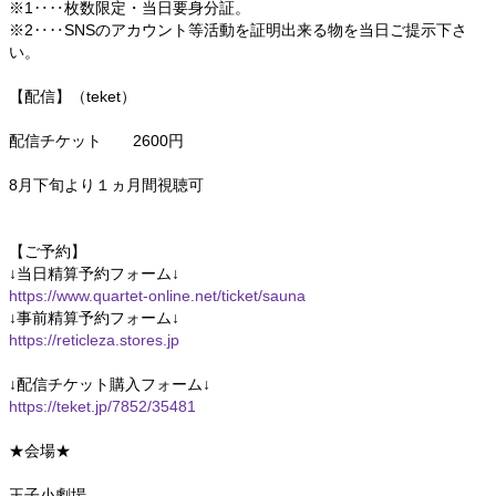
※1‥‥枚数限定・当日要身分証。
※2‥‥SNSのアカウント等活動を証明出来る物を当日ご提示下さ
い。
【配信】（teket）
配信チケット 2600円
8月下旬より１ヵ月間視聴可
【ご予約】
↓当日精算予約フォーム↓
https://www.quartet-online.net/ticket/sauna
↓事前精算予約フォーム↓
https://reticleza.stores.jp
↓配信チケット購入フォーム↓
https://teket.jp/7852/35481
★会場★
王子小劇場