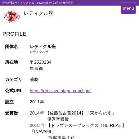
団体WEBサイトシステム - powered by
CoRich舞台芸術！-
T
menu
レティクル座
o
g
g
l
PROFILE
e
n
団体名
レティクル座
a
レティクルザ
v
所在地
〒2520234
i
東京都
g
a
カテゴリ
演劇
t
i
公式URL
https://reticleza.stage.corich.jp/
o
n
設立
2011年
受賞歴
2014年 【佐藤佐吉賞2014】「東からの雨」
優秀音響賞
2018 年 【ドラゴンスープレックス THE REAL 】
「INAVA99」
観客投票 1 位