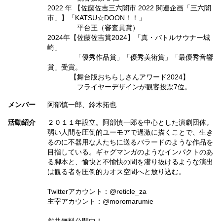
2022 年 【佐藤佐吉三六闇市 2022 関連企画「三六闇
市」】「KATSU☆DOON！！」
平台王（審査員賞）
2024年【佐藤佐吉賞2024】「真・バトルサウナー城
崎」
「優秀作品賞」「優秀美術賞」「最優秀音響
賞」受賞。
【舞台版おちらしさんアワード2024】
フライヤーデザインが観客投票7位。
メンバー
阿部慎一郎、鈴木拓也
活動紹介
２０１１年設立。阿部慎一郎を中心とした演劇団体。
弱い人間を圧倒的ユーモアで過激に描くことで、生き
るのに不器用な人たちに送るバラードのような作品を
目指している。ギャグマンガのようなインパクトのあ
る脚本と、愉快と不愉快の間を潜り抜けるような演出
は観る者を圧倒的カオス空間へと放り込む。
Twitterアカウント：@reticle_za
主宰アカウント：@moromarumie