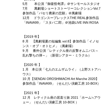
5月 本公演『御釜怪奇譚』＠サンモールスタジオ
7月 萬劇場ショートストーリーコレクションVol.7
参加作品「パセリ農家の悲願」＠萬劇場
12月 ドラゴンスープレックスTHE REAL参加作品
「INAVA99」「スタバ二郎」＠池袋LIVE INN ROSA
【2019 年】
8 月 【萬劇場夏の短編集 vol.8】参加作品「イノセ
ンス・オブ・オトヒメ」（萬劇場）
9 月 番外公演「レティクル座の反撃オムニバス～
乱れ撃ちの弾～」（新宿シアター・ミラクル）
【2020 年 】
1 月 本公演「七人のエムザムライ」（上野ストアハ
ウス）
10 月【SENDAI OROSHIMACHI Art Marche 2020】
参加作品「INAVA99」（せんだい演劇工房 10-BOX）
【2021 年】
12 月 レティクル座の居直り旅 2021「ホーム≒アウ
ェー」（せんだい演劇工房 10-BOX ）