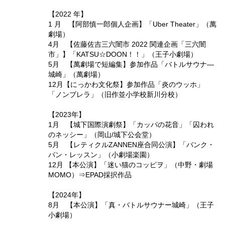
【2022 年】
1 月 【阿部慎一郎個人企画】「Uber Theater」（萬
劇場）
4月 【佐藤佐吉三六闇市 2022 関連企画「三六闇
市」】「KATSU☆DOON！！」（王子小劇場）
5月 【萬劇場で短編集】参加作品「バトルサウナ―
城崎」（萬劇場）
12月【にっかわ文化祭】参加作品「炎のウッホ」
「ノンブレラ」（旧作並小学校新川分校）
【2023年】
1月 【城下国際演劇祭】「カッパの花音」「囚われ
のネッシー」（岡山/城下公会堂）
5月 【レティクルZANNEN座合同公演】「バンク・
バン・レッスン」（小劇場楽園）
12月 【本公演】「迷い猫のコッピヲ」（中野・劇場
MOMO）⇒EPAD採択作品
【2024年】
8月 【本公演】「真・バトルサウナー城崎」（王子
小劇場）