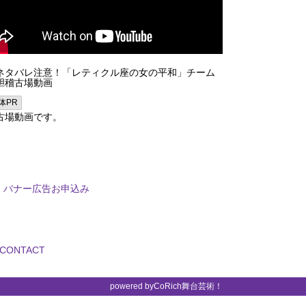
ネタバレ注意！「レティクル座の女の平和」チーム
胆稽古場動画
体PR
古場動画です。
バナー広告お申込み
CONTACT
powered by
CoRich舞台芸術！