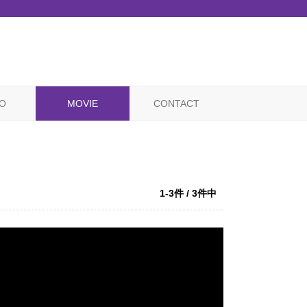
O
MOVIE
CONTACT
1-3件 / 3件中