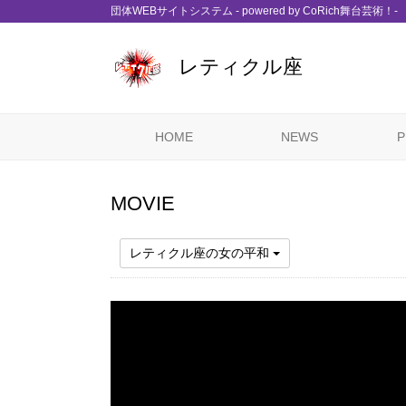
団体WEBサイトシステム - powered by
CoRich舞台芸術！-
レティクル座
HOME
NEWS
P
MOVIE
レティクル座の女の平和